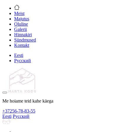
Meist
Majutus
Oluline
Galerii
Hinnakiri
Sündmused
Kontakt
Eesti
Русский
Me hoiame teid kahe käega
+372
56-78-83-55
Eesti
Русский